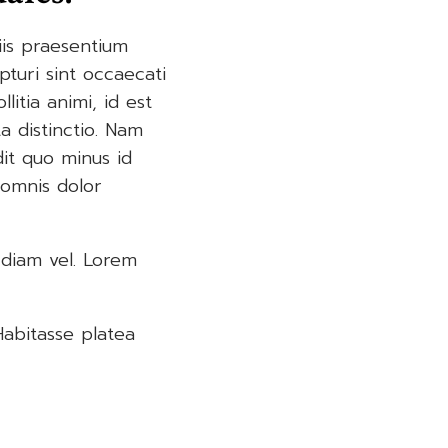
iis praesentium
turi sint occaecati
litia animi, id est
a distinctio. Nam
it quo minus id
 omnis dolor
 diam vel. Lorem
abitasse platea