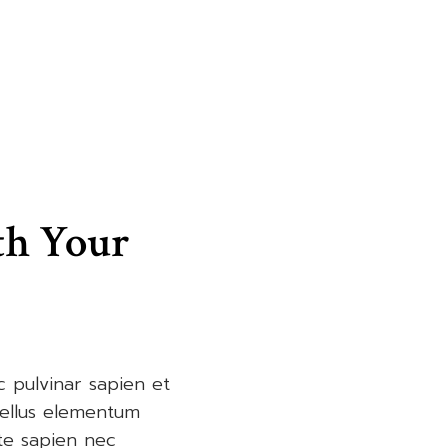
th Your
c pulvinar sapien et
Tellus elementum
ate sapien nec