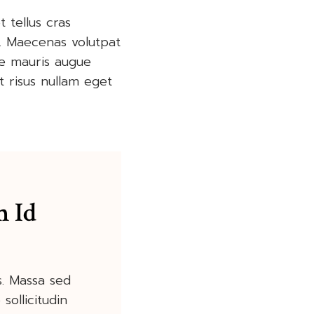
 tellus cras
s. Maecenas volutpat
ue mauris augue
t risus nullam eget
m Id
s. Massa sed
ollicitudin