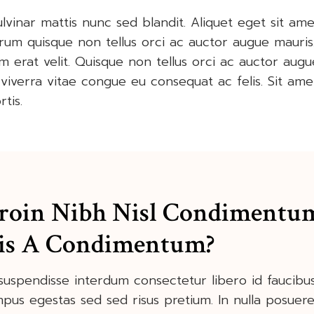
lvinar mattis nunc sed blandit. Aliquet eget sit amet
trum quisque non tellus orci ac auctor augue mauri
am erat velit. Quisque non tellus orci ac auctor aug
viverra vitae congue eu consequat ac felis. Sit ame
tis.
Proin Nibh Nisl Condimentu
is A Condimentum?
suspendisse interdum consectetur libero id faucibu
s egestas sed sed risus pretium. In nulla posuere s