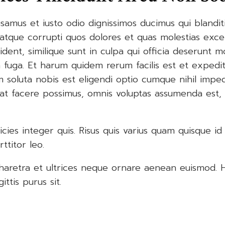
samus et iusto odio dignissimos ducimus qui blandit
 atque corrupti quos dolores et quas molestias excep
dent, similique sunt in culpa qui officia deserunt mol
fuga. Et harum quidem rerum facilis est et expedit
 soluta nobis est eligendi optio cumque nihil imped
t facere possimus, omnis voluptas assumenda est,
cies integer quis. Risus quis varius quam quisque id
ttitor leo.
haretra et ultrices neque ornare aenean euismod. H
ttis purus sit.