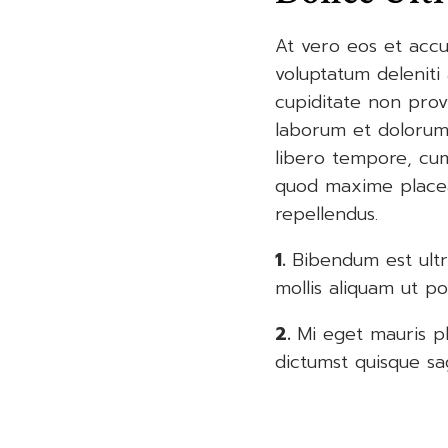
At vero eos et accu
voluptatum deleniti
cupiditate non provi
laborum et dolorum 
libero tempore, cum
quod maxime placea
repellendus.
1.
Bibendum est ultri
mollis aliquam ut por
2.
Mi eget mauris p
dictumst quisque sagi