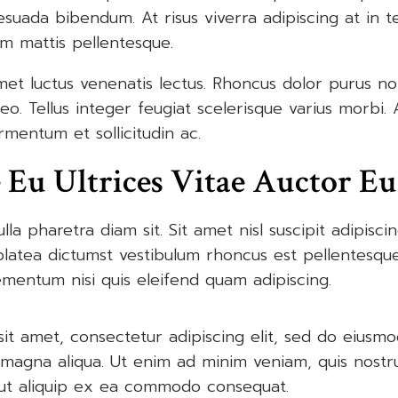
esuada bibendum. At risus viverra adipiscing at in tel
m mattis pellentesque.
met luctus venenatis lectus. Rhoncus dolor purus n
leo. Tellus integer feugiat scelerisque varius morbi
rmentum et sollicitudin ac.
 Eu Ultrices Vitae Auctor Eu
la pharetra diam sit. Sit amet nisl suscipit adipisc
 platea dictumst vestibulum rhoncus est pellentesque
entum nisi quis eleifend quam adipiscing.
it amet, consectetur adipiscing elit, sed do eiusm
 magna aliqua. Ut enim ad minim veniam, quis nostr
i ut aliquip ex ea commodo consequat.