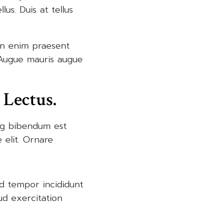
lus. Duis at tellus
on enim praesent
. Augue mauris augue
 Lectus.
ing bibendum est
 elit. Ornare
od tempor incididunt
ud exercitation