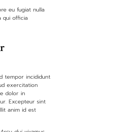
re eu fugiat nulla
qui officia
r
od tempor incididunt
ud exercitation
e dolor in
tur. Excepteur sint
lit anim id est
. Arcu dui vivamus