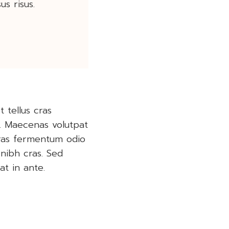
us risus.
 tellus cras
s. Maecenas volutpat
i cras fermentum odio
 nibh cras. Sed
at in ante.