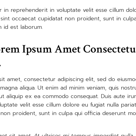
r in reprehenderit in voluptate velit esse cillum dolo
sint occaecat cupidatat non proident, sunt in culpa 
m id est laborum.
orem Ipsum Amet Consectetu
.
it amet, consectetur adipiscing elit, sed do eiusm
 magna aliqua. Ut enim ad minim veniam, quis nostr
i ut aliquip ex ea commodo consequat. Duis aute irur
uptate velit esse cillum dolore eu fugiat nulla paria
on proident, sunt in culpa qui officia deserunt mol
get sit amet. At ultrices mi tempus imperdiet nulla