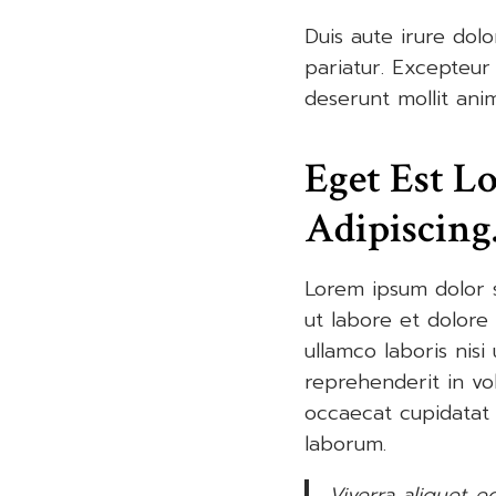
Duis aute irure dolo
pariatur. Excepteur 
deserunt mollit ani
Eget Est L
Adipiscing
Lorem ipsum dolor s
ut labore et dolore
ullamco laboris nis
reprehenderit in vol
occaecat cupidatat n
laborum.
Viverra aliquet e