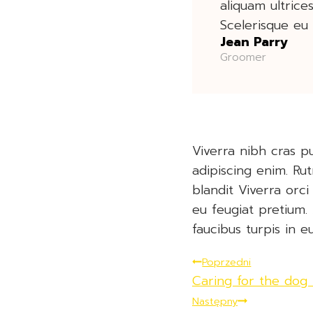
aliquam ultrice
Scelerisque eu 
Jean Parry
Groomer
Viverra nibh cras pu
adipiscing enim. Ru
blandit Viverra orci 
eu feugiat pretium.
faucibus turpis in e
Nawigacja
Poprzedni
Caring for the dog 
Wpisu
Następny