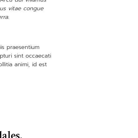
sus vitae congue
rra.
iis praesentium
turi sint occaecati
litia animi, id est
ales.