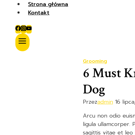
Przejdź
Strona główna
do
Kontakt
treści
Grooming
6 Must K
Dog
Przez
admin
16 lipc
Arcu non odio euism
ligula ullamcorper.
sagittis vitae et l