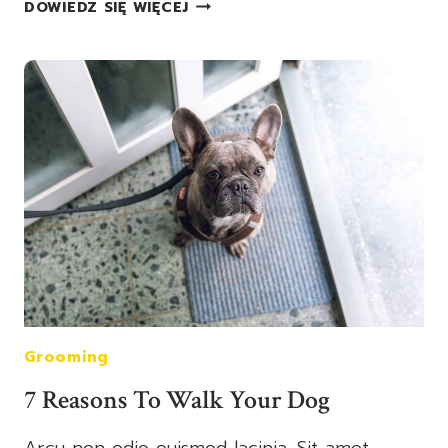
CARING
DOWIEDZ SIĘ WIĘCEJ
FOR
THE
DOG
THAT
CARES
FOR
YOU
Grooming
7 Reasons To Walk Your Dog
Arcu non odio euismod lacinia. Sit amet