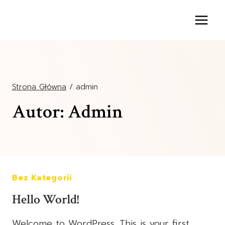
Przejdź
do
treści
Strona Główna
/
admin
Autor: Admin
Bez Kategorii
Hello World!
Welcome to WordPress. This is your first