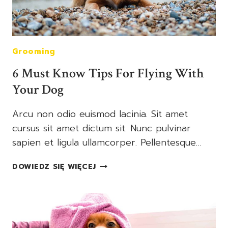
Grooming
6 Must Know Tips For Flying With
Your Dog
Arcu non odio euismod lacinia. Sit amet
cursus sit amet dictum sit. Nunc pulvinar
sapien et ligula ullamcorper. Pellentesque…
6
DOWIEDZ SIĘ WIĘCEJ
MUST
KNOW
TIPS
FOR
FLYING