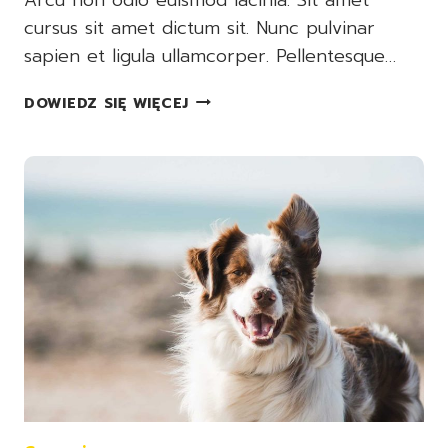
cursus sit amet dictum sit. Nunc pulvinar
sapien et ligula ullamcorper. Pellentesque…
7
DOWIEDZ SIĘ WIĘCEJ
REASONS
TO
WALK
YOUR
DOG