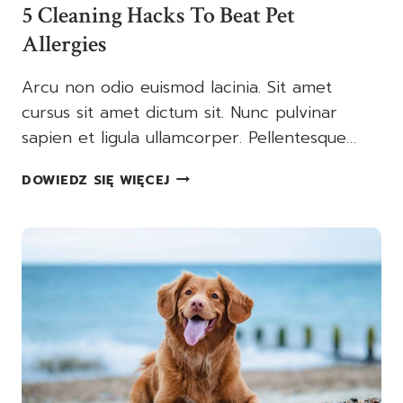
5 Cleaning Hacks To Beat Pet
Allergies
Arcu non odio euismod lacinia. Sit amet
cursus sit amet dictum sit. Nunc pulvinar
sapien et ligula ullamcorper. Pellentesque…
5
DOWIEDZ SIĘ WIĘCEJ
CLEANING
HACKS
TO
BEAT
PET
ALLERGIES